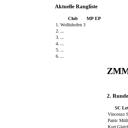
Aktuelle Rangliste
Club
MP
EP
1.
Wollishofen 3
2.
...
3.
...
4.
...
5.
...
6.
...
ZMM 
2. Rund
SC Let
Vincenzo S
Patric Müll
Kurt Glatzf