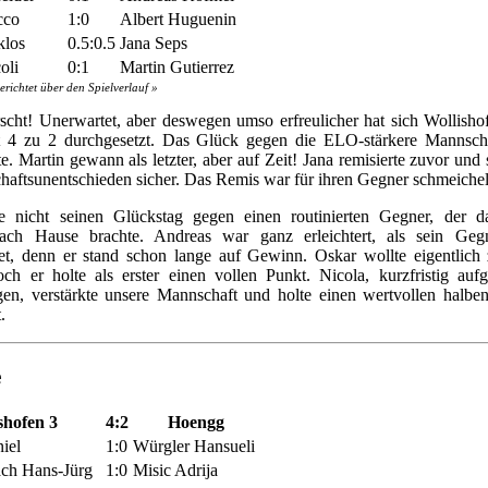
cco
1:0
Albert Huguenin
klos
0.5:0.5
Jana Seps
oli
0:1
Martin Gutierrez
erichtet über den Spielverlauf »
scht! Unerwartet, aber deswegen umso erfreulicher hat sich Wollish
t 4 zu 2 durchgesetzt. Das Glück gegen die ELO-stärkere Mannsch
te. Martin gewann als letzter, aber auf Zeit! Jana remisierte zuvor und s
aftsunentschieden sicher. Das Remis war für ihren Gegner schmeichel
te nicht seinen Glückstag gegen einen routinierten Gegner, der d
ach Hause brachte. Andreas war ganz erleichtert, als sein Geg
t, denn er stand schon lange auf Gewinn. Oskar wollte eigentlich z
och er holte als erster einen vollen Punkt. Nicola, kurzfristig au
gen, verstärkte unsere Mannschaft und holte einen wertvollen halbe
.
e
shofen 3
4:2
Hoengg
iel
1:0
Würgler Hansueli
ch Hans-Jürg
1:0
Misic Adrija