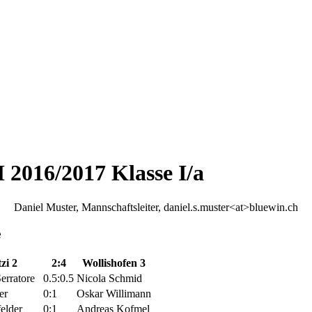
2016/2017 Klasse I/a
Daniel Muster, Mannschaftsleiter, daniel.s.muster<at>bluewin.ch
e
zi 2
2:4
Wollishofen 3
erratore
0.5:0.5
Nicola Schmid
er
0:1
Oskar Willimann
elder
0:1
Andreas Kofmel