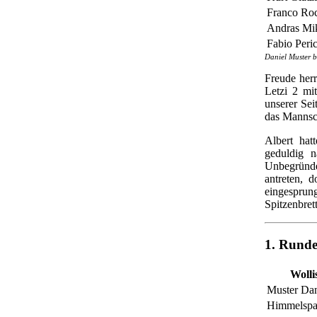
Franco Ro
Andras Mi
Fabio Peric
Daniel Muster b
Freude herr
Letzi 2 mi
unserer Sei
das Mannsch
Albert hat
geduldig n
Unbegründe
antreten, d
eingesprun
Spitzenbrett
1. Rund
Wolli
Muster Dan
Himmelspa