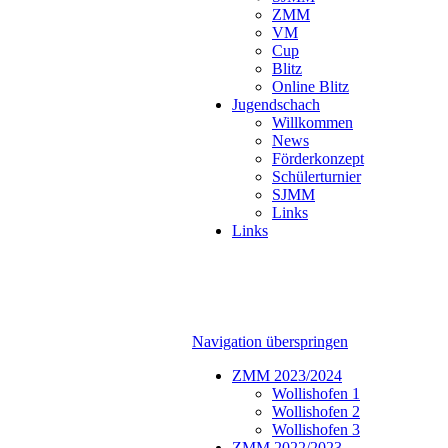
ZMM
VM
Cup
Blitz
Online Blitz
Jugendschach
Willkommen
News
Förderkonzept
Schülerturnier
SJMM
Links
Links
Navigation überspringen
ZMM 2023/2024
Wollishofen 1
Wollishofen 2
Wollishofen 3
ZMM 2022/2023