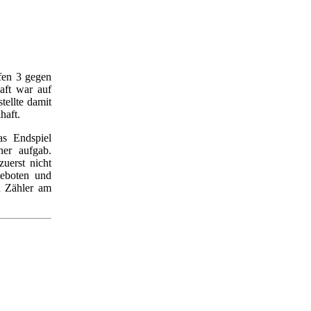
ofen 3 gegen
aft war auf
tellte damit
haft.
as Endspiel
ner aufgab.
uerst nicht
fgeboten und
n Zähler am