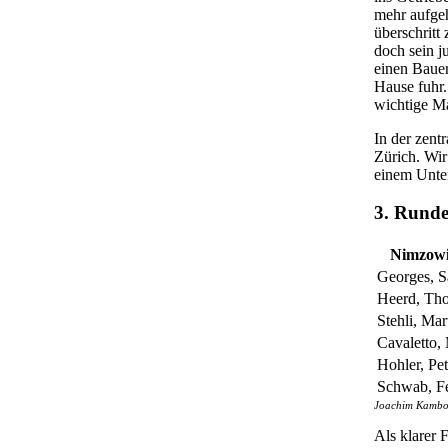
mehr aufgeh
überschritt
doch sein j
einen Bauer
Hause fuhr. 
wichtige M
In der zen
Zürich. Wir
einem Unten
3. Rund
Nimzowi
Georges, S
Heerd, Th
Stehli, Mar
Cavaletto,
Hohler, Pet
Schwab, Fe
Joachim Kambor 
Als klarer 