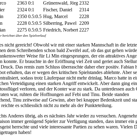
rco
2363
0:1
Grünenwald, Jörg
2332
ier
2324
0:1
Fischer, Daniel
2314
in
2350
0.5:0.5
Hug, Marcel
2228
an
2228
0.5:0.5
Silberring, Pawel
2209
ian
2275
0.5:0.5
Friedrich, Norbert
2227
berichtet über den Spielverlauf
es nicht gereicht! Obwohl wir mit einer starken Mannschaft in die letz
men dem Schreibenden schon bald Zweifel auf, ob das gut gehen würde
ankenswerter Weise für Li Min eingesprungen, der ein attraktives Angeb
konnte. Er brauchte in der Eröffnung viel Zeit und geriet auch Stell
 Druck. Das remis zum Schluss überraschte daher eher positiv. Fabian h
ot erhalten, das er wegen des kritischen Spielstandes ablehnte. Aber s
ntralisiert, sodass trotz Läuferpaar nicht mehr drinlag. Marco hatte in ei
chen Verteidigung einen starken Angriff entwickelt. Aber dann ging ein
ossflügel verloren, und der Konter war zu stark. Da unterdessen auch O
raten war, ruhten die Hoffnungen auf Febi und Tinu. Beide standen
chend, Tinu zeitweise auf Gewinn, aber bei knapper Bedenkzeit und sta
eichte es schliesslich nicht zu mehr als der Punkteteilung.
ichts Anderes übrig, als es nächstes Jahr wieder zu versuchen. Angeneh
aison immer genügend Spieler zur Verfügung standen, dass immer ein 
geist herrschte und viele interessante Partien zu sehen waren. Vielen D
igetragen haben!