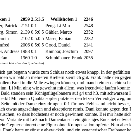
e
ikon 1
2059
2.5:3.5
Wollishofen 1
2246
r, Patrick
2151
0:1
Peng. Li Min
2548
rg, Simon
2139
0.5:0.5
Gähler, Marco
2352
jamin
2102
0.5:0.5
Mäser, Fabian
2282
nfred
2006
0.5:0.5
Good, Daniel
2141
r, Andreas
1988
0:1
Kambor, Joachim
2097
efan
1969
1:0
Schmidbauer, Frank
2055
berichtet über den Spielverlauf
ich gut begann wurde zum Schluss noch etwas knapp. In der gefühlten 
nden wir bald an mehreren Brettern ziemlich gut. Frank hatte den gege
ollem Brett in die Mitte zwingen können, und manch einier dachte sch
nn. Li Min ging wie gewohnt mit allem, was irgendwie laufen konnte 
 Bald standen sein Königsflügelbauern auf g4 und h3, mit schwarzem 
rkt! Mit einem Qualitätsopfer putzte er den letzen Verteidiger weg, 
 Seite mit der Dame einzudringen. 0:1 für uns. Febi stand leicht besser,
ich etwas angeschlagen und akzeptierte remis. Dani konnte gegen den I
auschen, so dass höchstens er noch gewinnen konnte. Bei mir hatte sich
n Variante mit Le3 nach Damentausch ein günstiges Endspiel entwicke
in Gegner entnervt eine Figur ohne Kompensation opferte. Nun aber
e. Frank hatte ungünstig abgwickelt, und ein gegenerischer Freibauer k