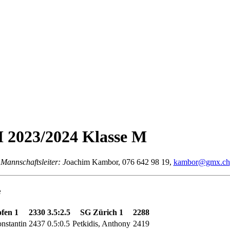
2023/2024 Klasse M
Mannschaftsleiter: J
oachim Kambor, 076 642 98 19,
kambor@gmx.ch
e
ofen 1
2330
3.5:2.5
SG Zürich 1
2288
nstantin
2437
0.5:0.5
Petkidis, Anthony
2419