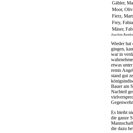
Gähler, Ma
Moor, Oliv
Fierz, Mart
Frey, Fabi
Mäser, Fab
Joachim Kambor 
Wieder hat 
gingen, ka
war in verd
wahrnehmen 
etwas unter
remis Angeb
stand gut ze
königsindis
Bauer am St
Nachteil ge
vielverspre
Gegenwehr r
Es bleibt n
die ganze S
Mannschafts
die dazu be