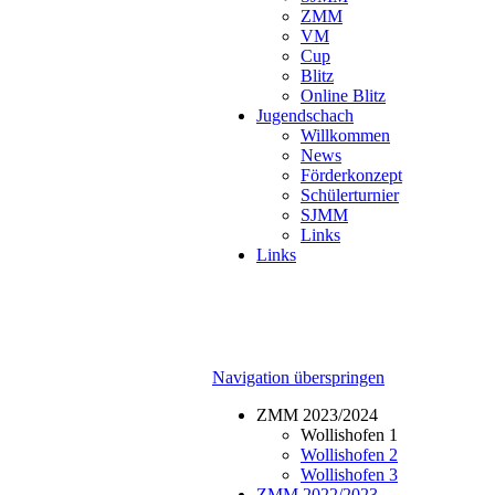
ZMM
VM
Cup
Blitz
Online Blitz
Jugendschach
Willkommen
News
Förderkonzept
Schülerturnier
SJMM
Links
Links
Navigation überspringen
ZMM 2023/2024
Wollishofen 1
Wollishofen 2
Wollishofen 3
ZMM 2022/2023