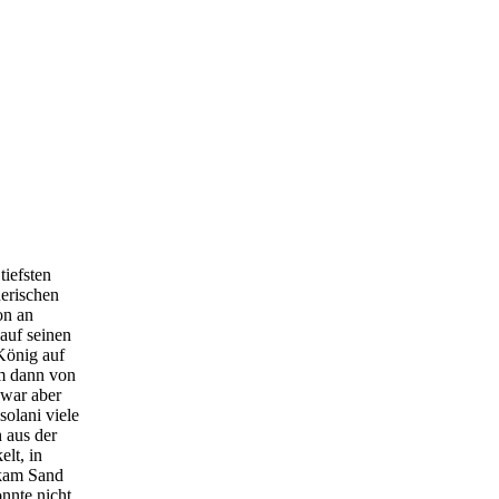
tiefsten
nerischen
on an
auf seinen
König auf
um dann von
 war aber
solani viele
 aus der
lt, in
 kam Sand
onnte nicht