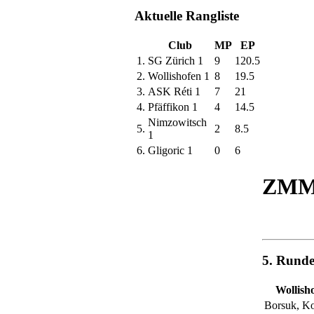
Aktuelle Rangliste
Club
MP
EP
1.
SG Zürich 1
9
120.5
2.
Wollishofen 1
8
19.5
3.
ASK Réti 1
7
21
4.
Pfäffikon 1
4
14.5
Nimzowitsch
5.
2
8.5
1
6.
Gligoric 1
0
6
ZMM 
5. Rund
Wollish
Borsuk, Ko