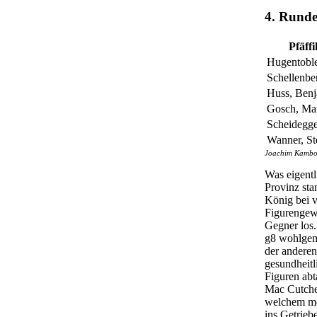
4. Rund
Pfäff
Hugentoble
Schellenbe
Huss, Ben
Gosch, Ma
Scheidegge
Wanner, St
Joachim Kambor 
Was eigentl
Provinz sta
König bei v
Figurengewi
Gegner los.
g8 wohlgeme
der anderen
gesundheitl
Figuren abt
Mac Cutcheo
welchem me
ins Getrieb