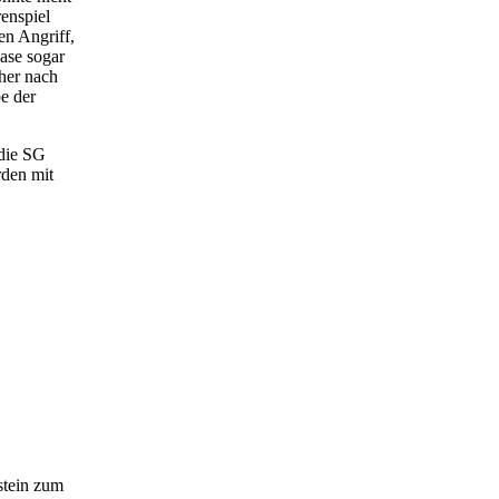
enspiel
en Angriff,
ase sogar
cher nach
be der
die SG
rden mit
dstein zum