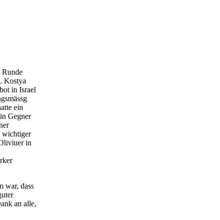
te Runde
. Kostya
ot in Israel
ungsmässg
atte ein
ein Gegner
ner
 wichtiger
liviuer in
rker
m war, dass
guter
ank an alle,