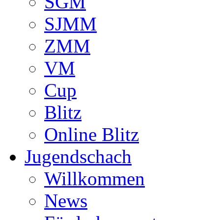
SGM
SJMM
ZMM
VM
Cup
Blitz
Online Blitz
Jugendschach
Willkommen
News