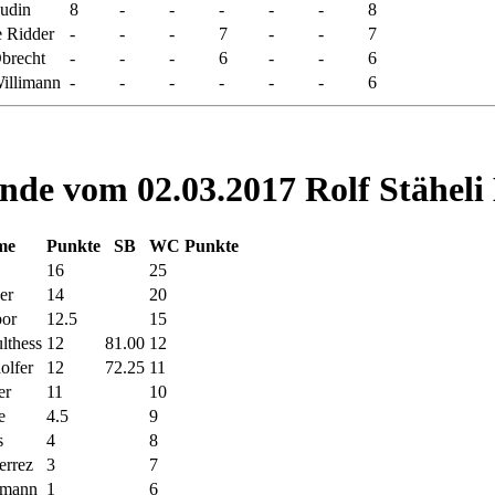
udin
8
-
-
-
-
-
8
e Ridder
-
-
-
7
-
-
7
brecht
-
-
-
6
-
-
6
illimann
-
-
-
-
-
-
6
nde vom 02.03.2017 Rolf Stäheli 
me
Punkte
SB
WC Punkte
16
25
ner
14
20
bor
12.5
15
lthess
12
81.00
12
olfer
12
72.25
11
er
11
10
e
4.5
9
s
4
8
errez
3
7
imann
1
6