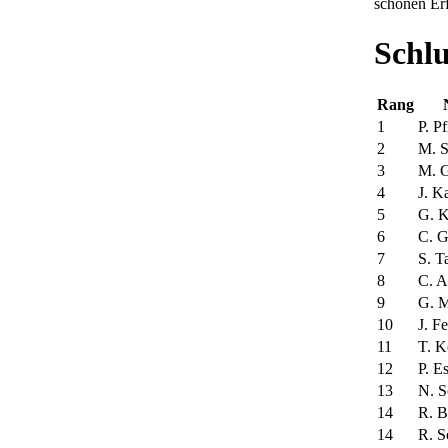
schönen Er
Schlu
Rang
1
P. Pf
2
M. S
3
M. 
4
J. K
5
G. K
6
C. G
7
S. T
8
C. A
9
G. 
10
J. F
11
T. K
12
P. E
13
N. 
14
R. B
14
R. S