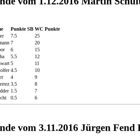
nde vom 1.12.2016 Martin Schul
e
Punkte
SB
WC Punkte
ner
7.5
25
hmann
7
20
bor
6
15
ha
5.5
12
nwart
5
11
olfer
4.5
10
er
4
9
errez
3.5
8
idder
1.5
7
cht
0.5
6
nde vom 3.11.2016 Jürgen Fend B