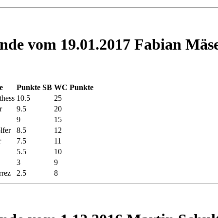
unde vom 19.01.2017 Fabian Mäs
e
Punkte
SB
WC Punkte
thess
10.5
25
r
9.5
20
9
15
lfer
8.5
12
r
7.5
11
5.5
10
3
9
rrez
2.5
8