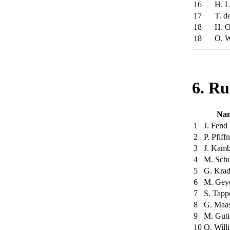
16
H. L
17
T. d
18
H. O
18
O. W
6. Ru
Na
1
J. Fend
2
P. Pfiff
3
J. Kam
4
M. Schu
5
G. Krad
6
M. Gey
7
S. Tapp
8
G. Maa
9
M. Guti
10
O. Will