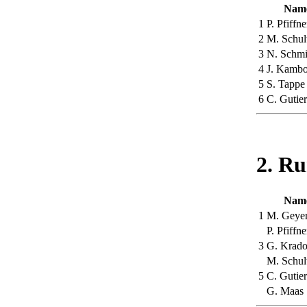
Nam
1
P. Pfiffne
2
M. Schul
3
N. Schm
4
J. Kambo
5
S. Tappe
6
C. Gutier
2. Ru
Nam
1
M. Geye
P. Pfiffne
3
G. Krado
M. Schul
5
C. Gutier
G. Maas