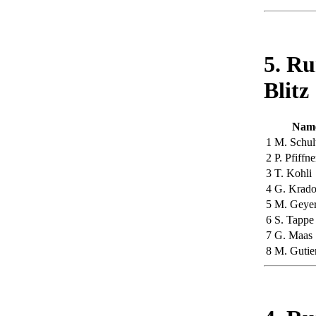
5. R
Blitz
Nam
1
M. Schul
2
P. Pfiffne
3
T. Kohli
4
G. Krado
5
M. Geye
6
S. Tappe
7
G. Maas
8
M. Gutie