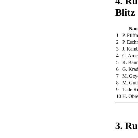
4. Ru
Blitz
Nam
1
P. Pfiff
2
P. Esc
3
J. Kam
4
C. Aroc
5
R. Ban
6
G. Krad
7
M. Gey
8
M. Guti
9
T. de R
10
H. Obre
3. Ru