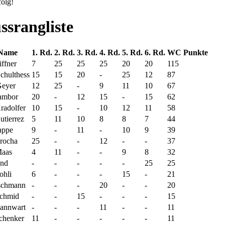
folg!
ssrangliste
Name
1. Rd.
2. Rd.
3. Rd.
4. Rd.
5. Rd.
6. Rd.
WC Punkte
iffner
7
25
25
25
20
20
115
chulthess
15
15
20
-
25
12
87
Geyer
12
25
-
9
11
10
67
ambor
20
-
12
15
-
15
62
radolfer
10
15
-
10
12
11
58
utierrez
5
11
10
8
8
7
44
appe
9
-
11
-
10
9
39
rocha
25
-
-
12
-
-
37
Maas
4
11
-
-
9
8
32
end
-
-
-
-
-
25
25
ohli
6
-
-
-
15
-
21
schmann
-
-
-
20
-
-
20
Schmid
-
-
15
-
-
-
15
annwart
-
-
-
11
-
-
11
chenker
11
-
-
-
-
-
11