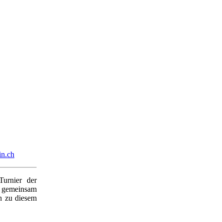
in.ch
urnier der
 gemeinsam
en zu diesem