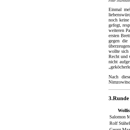
Peter Thurnheer
Einmal meh
liebenswür
noch keine 
gefegt, res
weiteren Pa
ersten Bret
gegen die
überzeugen
wollte sich
Recht und w
nicht aufge
„geköcherle
Nach dies
Nimzowitsc
3.Runde
Wollis
Salomon M
Rolf Stähel
Georg Maa