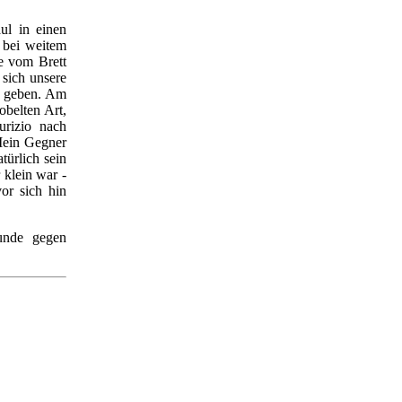
ul in einen
 bei weitem
ve vom Brett
 sich unsere
en geben. Am
obelten Art,
rizio nach
Mein Gegner
türlich sein
 klein war -
vor sich hin
unde gegen