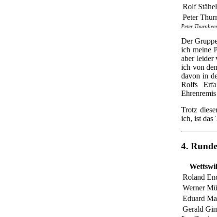
Rolf Stähel
Peter Thur
Peter Thurnheer
Der Gruppen
ich meine P
aber leider
ich von den
davon in de
Rolfs Erf
Ehrenremis 
Trotz diese
ich, ist das
4. Rund
Wettswil
Roland End
Werner Mül
Eduard Ma
Gerald Gi