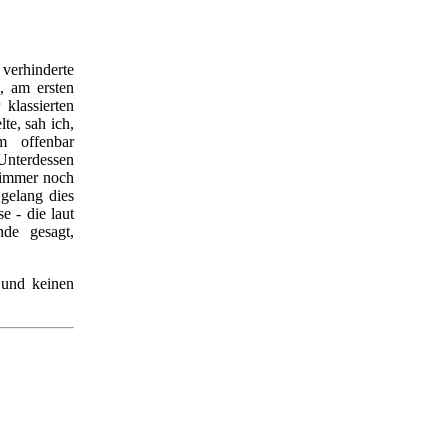
verhinderte
, am ersten
klassierten
te, sah ich,
hm offenbar
 Unterdessen
r immer noch
gelang dies
e - die laut
nde gesagt,
 und keinen