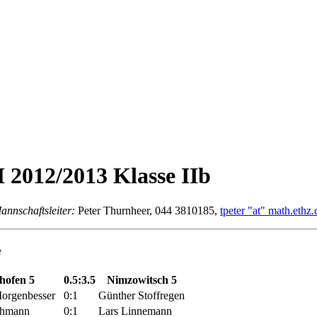
2012/2013 Klasse IIb
annschaftsleiter:
Peter Thurnheer, 044 3810185,
tpeter "at" math.ethz.
e
hofen 5
0.5:3.5
Nimzowitsch 5
orgenbesser
0:1
Günther Stoffregen
thmann
0:1
Lars Linnemann