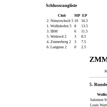
Schlussrangliste
Club
MP
EP
2.
Nimzowitsch 5
10
16.5
1.
Wollishofen 5
8
13.5
3.
IBM
6
11.5
5.
Wettswil 2
3
8.5
4.
Zmmerberg 2
3
7.5
6.
Langnau 2
0
2.5
ZMM 
M
5. Rund
Wollis
Salomon M
Louis War