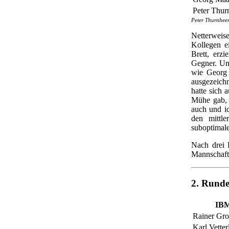
Peter Thur
Peter Thurnheer
Netterweis
Kollegen e
Brett, erz
Gegner. Und
wie Georg 
ausgezeichn
hatte sich 
Mühe gab, 
auch und ic
den mittle
suboptimale
Nach drei 
Mannschaft
2. Rund
IB
Rainer Gro
Karl Vetter