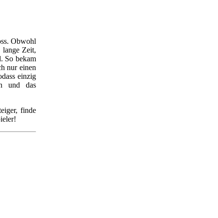
ross. Obwohl
 lange Zeit,
nd. So bekam
ch nur einen
odass einzig
en und das
eiger, finde
ieler!