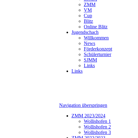
ZMM
VM
Cup
Blitz
Online Blitz
Jugendschach
Willkommen
News
Förderkonzept
Schülerturnier
SJMM
Links
Links
Navigation überspringen
ZMM 2023/2024
Wollishofen 1
Wollishofen 2
Wollishofen 3
ZMM 2022/2023