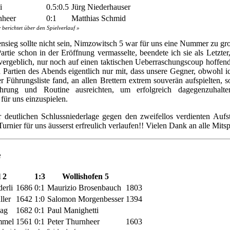
i
0.5:0.5
Jürg Niederhauser
nheer
0:1
Matthias Schmid
 berichtet über den Spielverlauf »
sieg sollte nicht sein, Nimzowitsch 5 war für uns eine Nummer zu g
artie schon in der Eröffnung vermasselte, beendete ich sie als Letzter,
 vergeblich, nur noch auf einen taktischen Ueberraschungscoup hoffe
 Partien des Abends eigentlich nur mit, dass unsere Gegner, obwohl i
r Führungsliste fand, an allen Brettern extrem souverän aufspielten, s
ahrung und Routine ausreichten, um erfolgreich dagegenzuhalt
für uns einzuspielen.
r deutlichen Schlussniederlage gegen den zweifellos verdienten Aufst
 Turnier für uns äusserst erfreulich verlaufen!! Vielen Dank an alle Mitsp
e
 2
1:3
Wollishofen 5
erli
1686
0:1
Maurizio Brosenbauch
1803
ler
1642
1:0
Salomon Morgenbesser
1394
ag
1682
0:1
Paul Manighetti
mmel
1561
0:1
Peter Thurnheer
1603