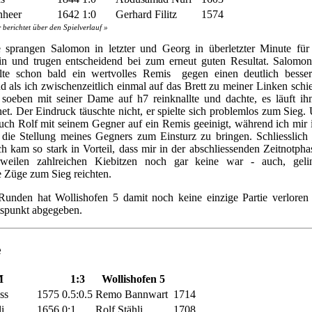
nheer
1642
1:0
Gerhard Filitz
1574
 berichtet über den Spielverlauf »
e sprangen Salomon in letzter und Georg in überletzter Minute für 
in und trugen entscheidend bei zum erneut guten Resultat. Salomon
ielte schon bald ein wertvolles Remis gegen einen deutlich besser 
 als ich zwischenzeitlich einmal auf das Brett zu meiner Linken schiel
soeben mit seiner Dame auf h7 reinknallte und dachte, es läuft i
et. Der Eindruck täuschte nicht, er spielte sich problemlos zum Sieg.
auch Rolf mit seinem Gegner auf ein Remis geeinigt, während ich mi
die Stellung meines Gegners zum Einsturz zu bringen. Schliesslich 
h kam so stark in Vorteil, dass mir in der abschliessenden Zeitnotphas
rweilen zahlreichen Kiebitzen noch gar keine war - auch, geli
 Züge zum Sieg reichten.
Runden hat Wollishofen 5 damit noch keine einzige Partie verloren
spunkt abgegeben.
e
M
1:3
Wollishofen 5
ss
1575
0.5:0.5
Remo Bannwart
1714
li
1656
0:1
Rolf Stähli
1708