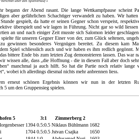
 berichtet über den Spielverlauf »
r begann der Abend rasant. Die lange Wettkampfpause scheint Pa
digen aber gefährlichen Schachtiger verwandelt zu haben. Wir hatten
Stunde gespielt, da hatte er seinen Gegner schon verspeist, respekti
pektive überspielt und wir lagen in Führung. Nicht gar so wild liessen
rtien an und nach einiger Zeit musste sich Salomon leider geschlag
t spielte für unseren Gegner Einer von der, zum Glück seltenen, ungeh
 zu gewinnen besonderes Vergnügen bereitet. Zu diesem kam Mau
dem Spiel schliesslich auch und wir haben es ihm redlich gegönnt. 
 das bittere Ende bis zum letzten Zug demonstrieren lassen. Das war na
ir wissen alle, dass „die Hoffnung - die in diesem Fall aber doch sehr
ben“ manchmal ja auch hilft. So hat die Partie noch relativ lange 
t“, wobei ich allerdings diesmal nichts mehr anbrennen liess.
em erneut schönen Ergebnis können wir nun in der letzten R
h 5 um den Gruppensieg spielen.
hofen 5
3:1
Zimmerberg 2
orgenbesser
1394
0.5:0.5
Niklaus Bühlmann
1682
i
1704
0.5:0.5
Jstvan Csajka
1650
s
1844
1:0
Abdusamad Nuri
1603